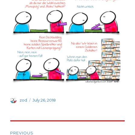
Author
Posted
zod
July 26, 2018
on
Post
PREVIOUS