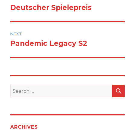
navigation
Deutscher Spielepreis
Previous
post:
NEXT
Pandemic Legacy S2
Next
post:
SEA
Search
for:
ARCHIVES